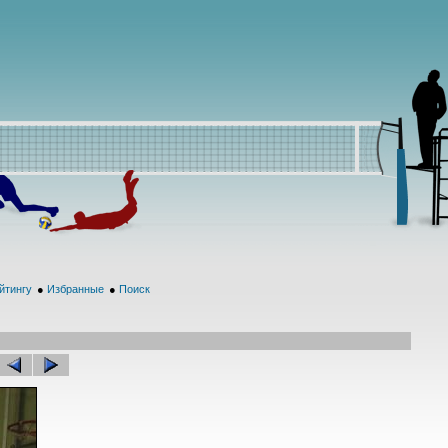
йтингу
●
Избранные
●
Поиск