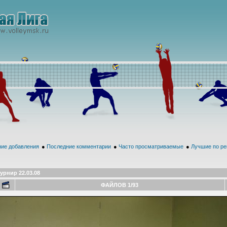
ие добавления
●
Последние комментарии
●
Часто просматриваемые
●
Лучшие по ре
урнир 22.03.08
ФАЙЛОВ 1/93