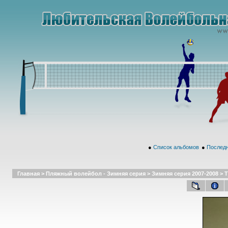
●
Список альбомов
●
Последн
Главная
>
Пляжный волейбол - Зимняя серия
>
Зимняя серия 2007-2008
>
Т