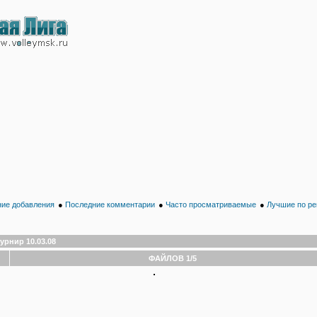
ие добавления
●
Последние комментарии
●
Часто просматриваемые
●
Лучшие по ре
урнир 10.03.08
ФАЙЛОВ 1/5