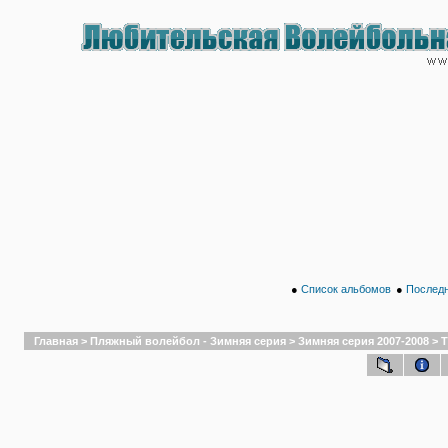
●
Список альбомов
●
Последн
Главная
>
Пляжный волейбол - Зимняя серия
>
Зимняя серия 2007-2008
>
Т