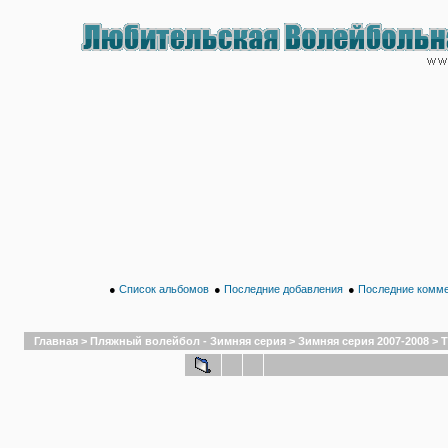
●
Список альбомов
●
Последние добавления
●
Последние комм
Главная
>
Пляжный волейбол - Зимняя серия
>
Зимняя серия 2007-2008
>
Т