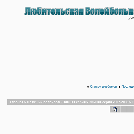
●
Список альбомов
●
Последн
Главная
>
Пляжный волейбол - Зимняя серия
>
Зимняя серия 2007-2008
>
Т