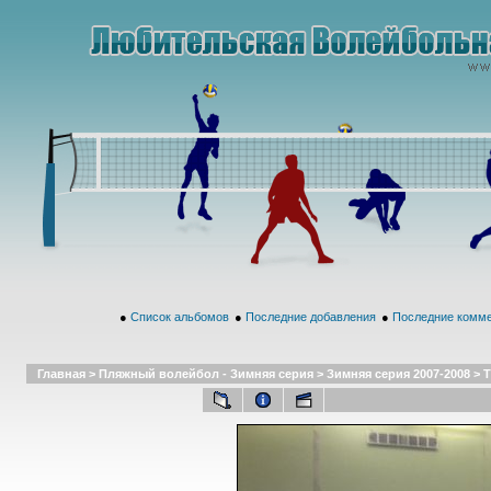
●
Список альбомов
●
Последние добавления
●
Последние комм
Главная
>
Пляжный волейбол - Зимняя серия
>
Зимняя серия 2007-2008
>
Т