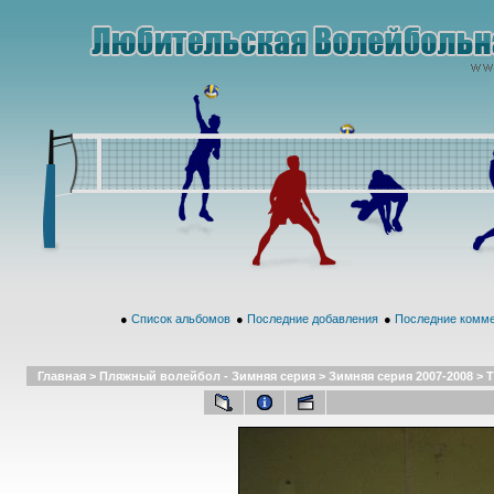
●
Список альбомов
●
Последние добавления
●
Последние комм
Главная
>
Пляжный волейбол - Зимняя серия
>
Зимняя серия 2007-2008
>
Т