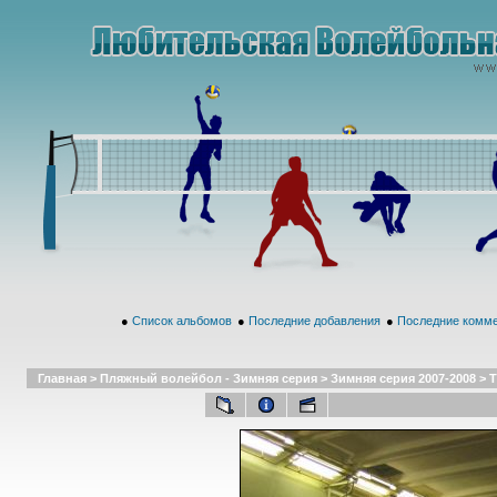
●
Список альбомов
●
Последние добавления
●
Последние комм
Главная
>
Пляжный волейбол - Зимняя серия
>
Зимняя серия 2007-2008
>
Т