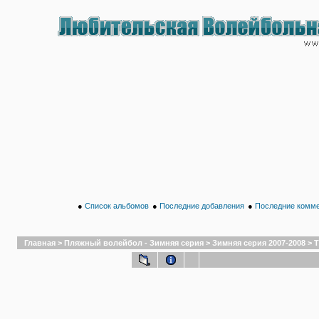
●
Список альбомов
●
Последние добавления
●
Последние комм
Главная
>
Пляжный волейбол - Зимняя серия
>
Зимняя серия 2007-2008
>
Т