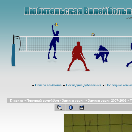
●
Список альбомов
●
Последние добавления
●
Последние комм
Главная
>
Пляжный волейбол - Зимняя серия
>
Зимняя серия 2007-2008
>
Т