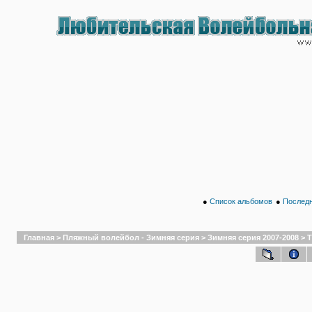
●
Список альбомов
●
Последн
Главная
>
Пляжный волейбол - Зимняя серия
>
Зимняя серия 2007-2008
>
Т