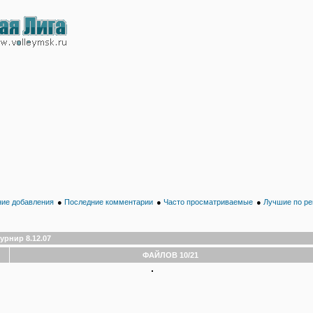
ие добавления
●
Последние комментарии
●
Часто просматриваемые
●
Лучшие по ре
урнир 8.12.07
ФАЙЛОВ 10/21