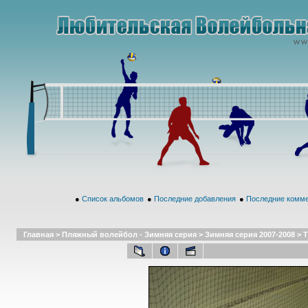
●
Список альбомов
●
Последние добавления
●
Последние комм
Главная
>
Пляжный волейбол - Зимняя серия
>
Зимняя серия 2007-2008
>
Т