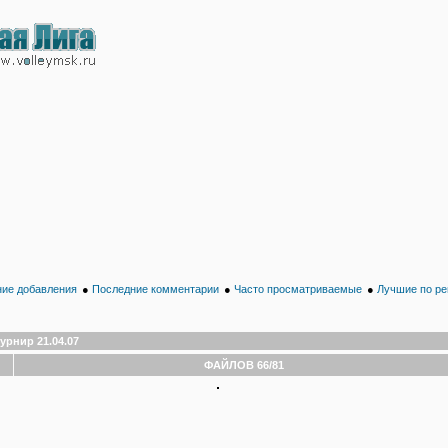
ие добавления
●
Последние комментарии
●
Часто просматриваемые
●
Лучшие по ре
урнир 21.04.07
ФАЙЛОВ 66/81