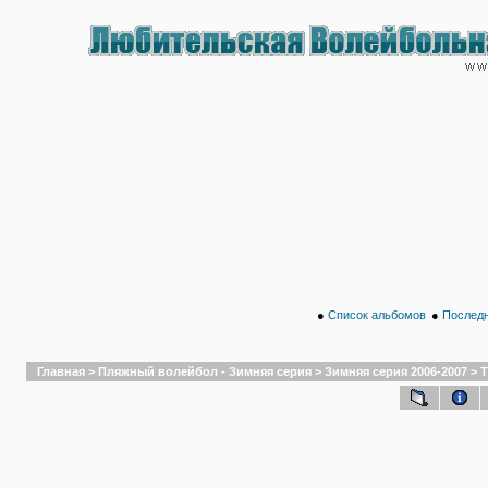
●
Список альбомов
●
Последн
Главная
>
Пляжный волейбол - Зимняя серия
>
Зимняя серия 2006-2007
>
Т