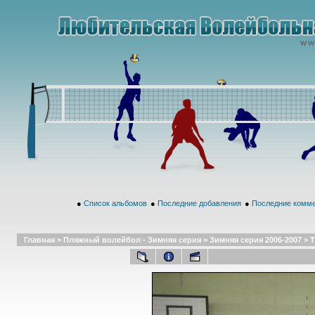
●
Список альбомов
●
Последние добавления
●
Последние комм
Главная
>
Пляжный волейбол - Зимняя серия
>
Зимняя серия 2006-2007
>
Т