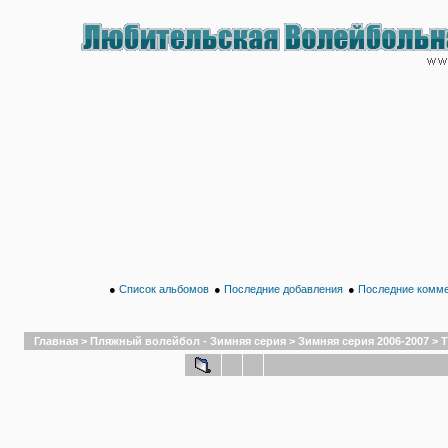
●
Список альбомов
●
Последние добавления
●
Последние комм
Главная
>
Пляжный волейбол - Зимняя серия
>
Зимняя серия 2006-2007
>
Т