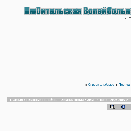
●
Список альбомов
●
Последн
Главная
>
Пляжный волейбол - Зимняя серия
>
Зимняя серия 2006-2007
>
Т