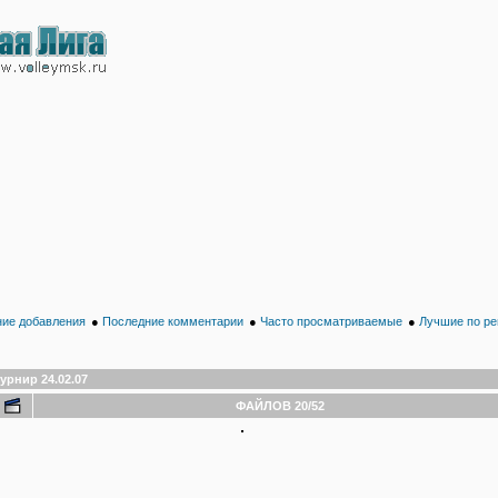
ие добавления
●
Последние комментарии
●
Часто просматриваемые
●
Лучшие по ре
урнир 24.02.07
ФАЙЛОВ 20/52