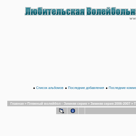
●
Список альбомов
●
Последние добавления
●
Последние комм
Главная
>
Пляжный волейбол - Зимняя серия
>
Зимняя серия 2006-2007
>
Т