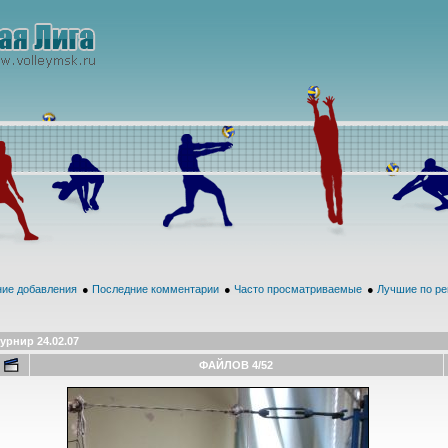
ие добавления
●
Последние комментарии
●
Часто просматриваемые
●
Лучшие по ре
урнир 24.02.07
ФАЙЛОВ 4/52