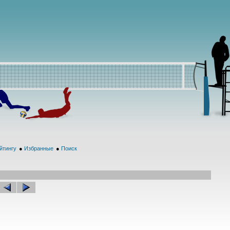
йтингу
●
Избранные
●
Поиск