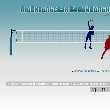
●
Список альбомов
●
Последн
Главная
>
Пляжный волейбол - Зимняя серия
>
Зимняя серия 2006-2007
>
Т