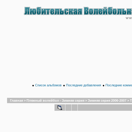
●
Список альбомов
●
Последние добавления
●
Последние комм
Главная
>
Пляжный волейбол - Зимняя серия
>
Зимняя серия 2006-2007
>
Т