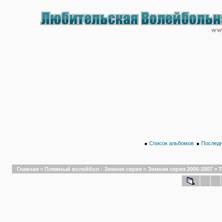
●
Список альбомов
●
Последн
Главная
>
Пляжный волейбол - Зимняя серия
>
Зимняя серия 2006-2007
>
Т