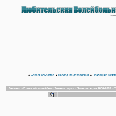
●
Список альбомов
●
Последние добавления
●
Последние комм
Главная
>
Пляжный волейбол - Зимняя серия
>
Зимняя серия 2006-2007
>
Т