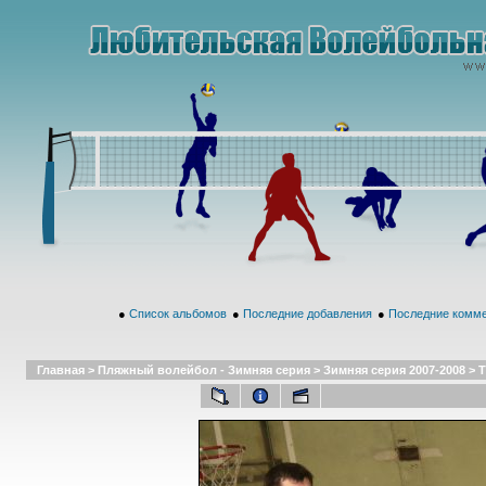
●
Список альбомов
●
Последние добавления
●
Последние комм
Главная
>
Пляжный волейбол - Зимняя серия
>
Зимняя серия 2007-2008
>
Т