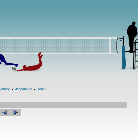
йтингу
●
Избранные
●
Поиск