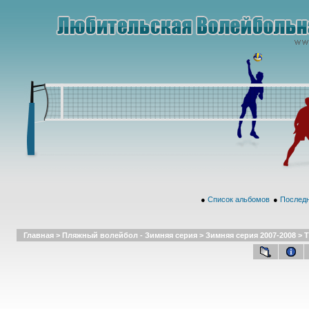
●
Список альбомов
●
Последн
Главная
>
Пляжный волейбол - Зимняя серия
>
Зимняя серия 2007-2008
>
Т