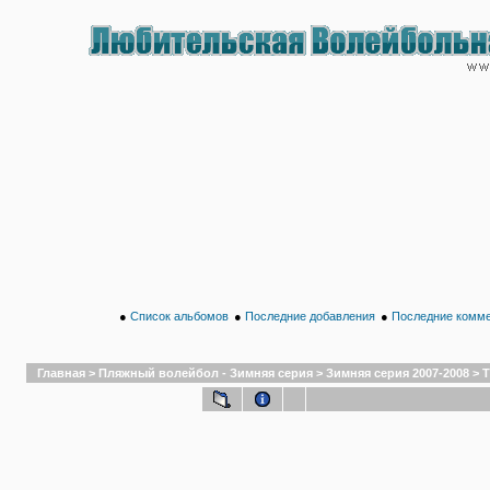
●
Список альбомов
●
Последние добавления
●
Последние комм
Главная
>
Пляжный волейбол - Зимняя серия
>
Зимняя серия 2007-2008
>
Т