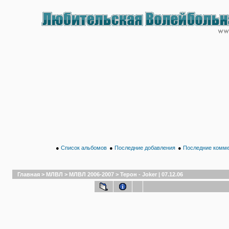
●
Список альбомов
●
Последние добавления
●
Последние комм
Главная
>
МЛВЛ
>
МЛВЛ 2006-2007
>
Терон - Joker | 07.12.06