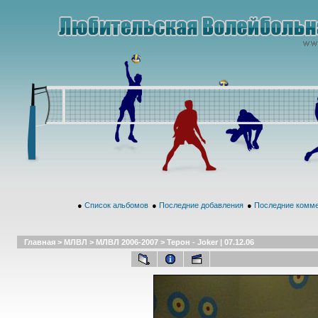
●
Список альбомов
●
Последние добавления
●
Последние комм
Главная
>
МЛВЛ
>
МЛВЛ 2006-2007
>
Терон - Joker | 07.12.06