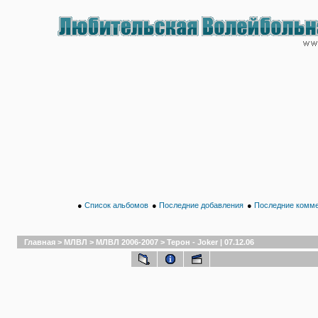
●
Список альбомов
●
Последние добавления
●
Последние комм
Главная
>
МЛВЛ
>
МЛВЛ 2006-2007
>
Терон - Joker | 07.12.06