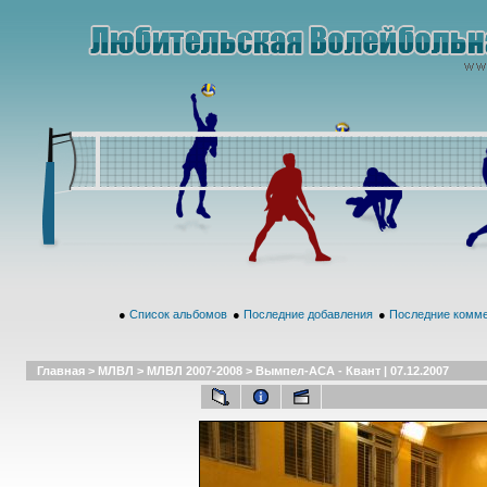
●
Список альбомов
●
Последние добавления
●
Последние комм
Главная
>
МЛВЛ
>
МЛВЛ 2007-2008
>
Вымпел-АСА - Квант | 07.12.2007