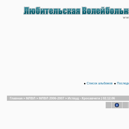
●
Список альбомов
●
Последн
Главная
>
МЛВЛ
>
МЛВЛ 2006-2007
>
Иствуд - Кросавчеги | 02.12.06