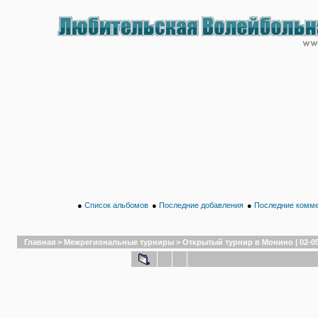
●
Список альбомов
●
Последние добавления
●
Последние комм
Главная
>
Межрегиональные турниры
>
Открытый турнир в Монино | 02-05