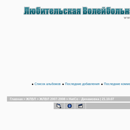
●
Список альбомов
●
Последние добавления
●
Последние комм
Главная
>
ЖЛВЛ
>
ЖЛВЛ 2007-2008
>
HatCo - Динамовка | 21.10.07