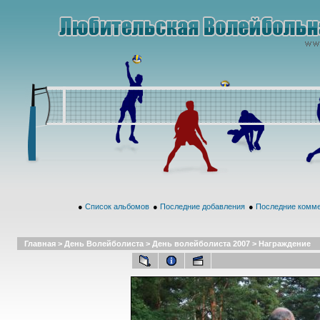
●
Список альбомов
●
Последние добавления
●
Последние комм
Главная
>
День Волейболиста
>
День волейболиста 2007
>
Награждение