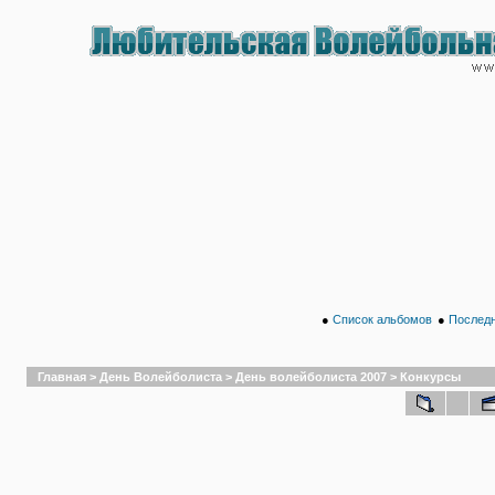
●
Список альбомов
●
Последн
Главная
>
День Волейболиста
>
День волейболиста 2007
>
Конкурсы