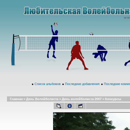
●
Список альбомов
●
Последние добавления
●
Последние комм
Главная
>
День Волейболиста
>
День волейболиста 2007
>
Конкурсы