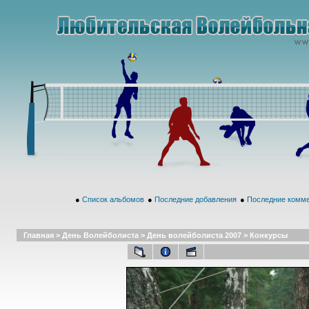
●
Список альбомов
●
Последние добавления
●
Последние комм
Главная
>
День Волейболиста
>
День волейболиста 2007
>
Конкурсы