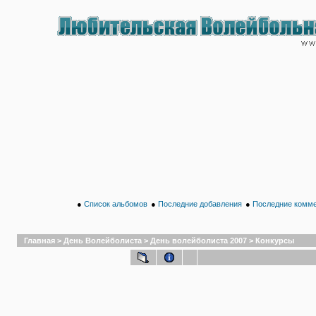
●
Список альбомов
●
Последние добавления
●
Последние комм
Главная
>
День Волейболиста
>
День волейболиста 2007
>
Конкурсы