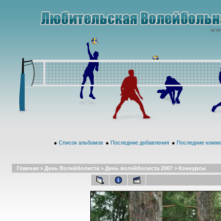
●
Список альбомов
●
Последние добавления
●
Последние комм
Главная
>
День Волейболиста
>
День волейболиста 2007
>
Конкурсы