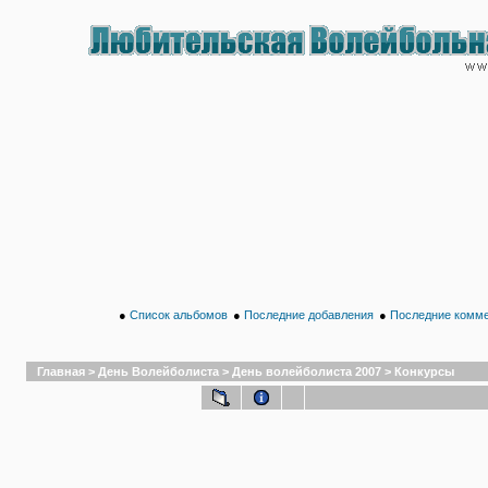
●
Список альбомов
●
Последние добавления
●
Последние комм
Главная
>
День Волейболиста
>
День волейболиста 2007
>
Конкурсы