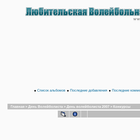
●
Список альбомов
●
Последние добавления
●
Последние комм
Главная
>
День Волейболиста
>
День волейболиста 2007
>
Конкурсы