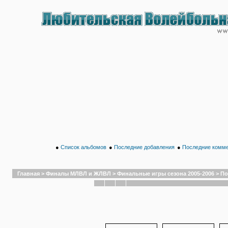
●
Список альбомов
●
Последние добавления
●
Последние комм
Главная
>
Финалы МЛВЛ и ЖЛВЛ
>
Финальные игры сезона 2005-2006
>
По