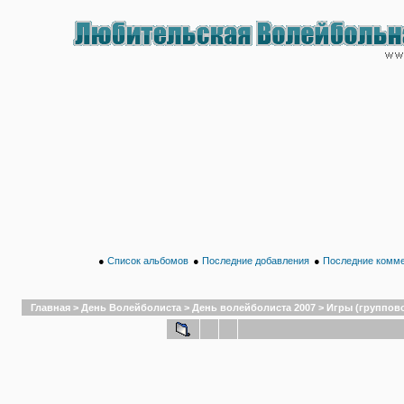
●
Список альбомов
●
Последние добавления
●
Последние комм
Главная
>
День Волейболиста
>
День волейболиста 2007
>
Игры (группово