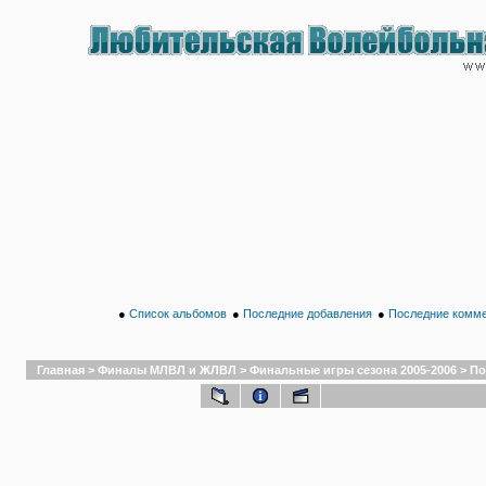
●
Список альбомов
●
Последние добавления
●
Последние комм
Главная
>
Финалы МЛВЛ и ЖЛВЛ
>
Финальные игры сезона 2005-2006
>
По