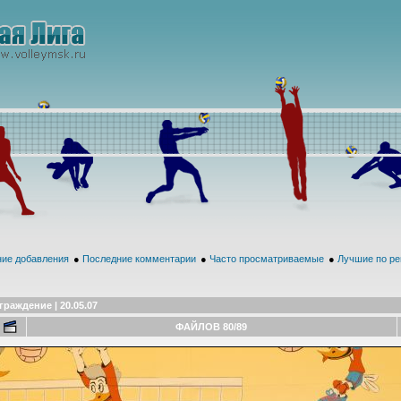
ие добавления
●
Последние комментарии
●
Часто просматриваемые
●
Лучшие по ре
граждение | 20.05.07
ФАЙЛОВ 80/89