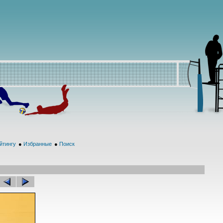
йтингу
●
Избранные
●
Поиск