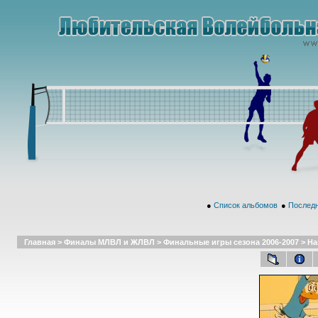
●
Список альбомов
●
Последн
Главная
>
Финалы МЛВЛ и ЖЛВЛ
>
Финальные игры сезона 2006-2007
>
На