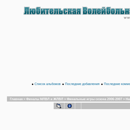
●
Список альбомов
●
Последние добавления
●
Последние комм
Главная
>
Финалы МЛВЛ и ЖЛВЛ
>
Финальные игры сезона 2006-2007
>
На