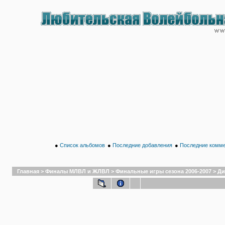
●
Список альбомов
●
Последние добавления
●
Последние комм
Главная
>
Финалы МЛВЛ и ЖЛВЛ
>
Финальные игры сезона 2006-2007
>
Ди