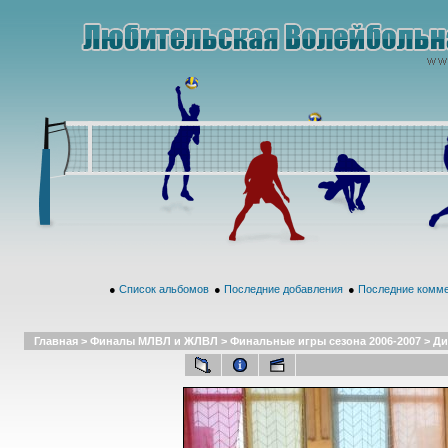
●
Список альбомов
●
Последние добавления
●
Последние комм
Главная
>
Финалы МЛВЛ и ЖЛВЛ
>
Финальные игры сезона 2006-2007
>
Ди