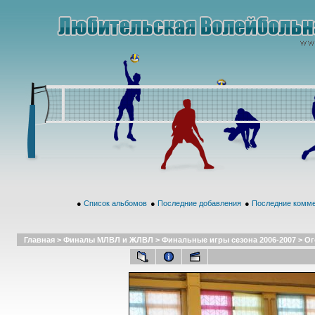
●
Список альбомов
●
Последние добавления
●
Последние комм
Главная
>
Финалы МЛВЛ и ЖЛВЛ
>
Финальные игры сезона 2006-2007
>
Ог