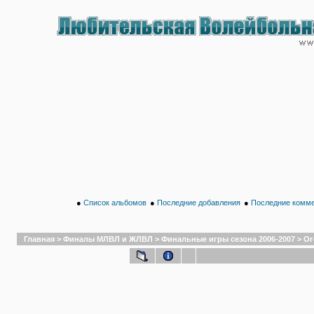
●
Список альбомов
●
Последние добавления
●
Последние комм
Главная
>
Финалы МЛВЛ и ЖЛВЛ
>
Финальные игры сезона 2006-2007
>
Ог