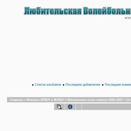
●
Список альбомов
●
Последние добавления
●
Последние комм
Главная
>
Финалы МЛВЛ и ЖЛВЛ
>
Финальные игры сезона 2006-2007
>
Ог