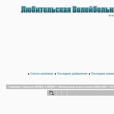
●
Список альбомов
●
Последние добавления
●
Последние комм
Главная
>
Финалы МЛВЛ и ЖЛВЛ
>
Финальные игры сезона 2006-2007
>
Ог