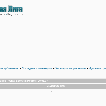
ие добавления
●
Последние комментарии
●
Часто просматриваемые
●
Лучшие по ре
онек - Venta Sport (III место) | 20.05.07
ФАЙЛОВ 9/35